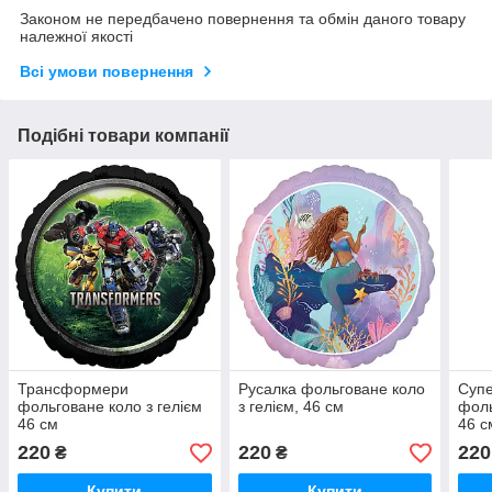
Законом не передбачено повернення та обмін даного товару
належної якості
Всі умови повернення
Подібні товари компанії
Трансформери
Русалка фольговане коло
Супе
фольговане коло з гелієм
з гелієм, 46 см
фоль
46 см
46 с
220
220
220
₴
₴
Купити
Купити