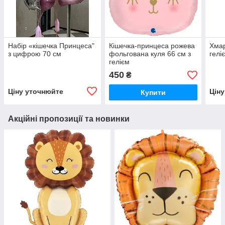
Набір «кішечка Принцеса"
Кішечка-принцеса рожева
Хмар
з цифрою 70 см
фольгована куля 66 см з
гелі
гелієм
450
₴
Ціну уточнюйте
Цін
Купити
Акційні пропозиції та новинки