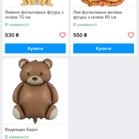
Левеня фольгована фігура з
Лев фольгована велика
гелієм 75 см
фігура з гелієм 80 см
В наявності
В наявності
530
550
₴
₴
Купити
Купити
Ведмедик Барні
В наявності