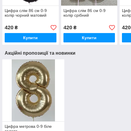
Цифра слім 86 см 0-9
Цифра слім 86 см 0-9
Цифр
колір чорний матовий
колір срібний
колі
420
420
420
₴
₴
Купити
Купити
Акційні пропозиції та новинки
Цифра метрова 0-9 біле