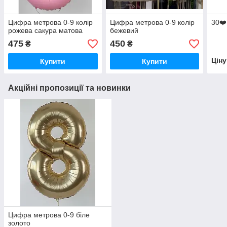
Цифра метрова 0-9 колір
Цифра метрова 0-9 колір
30❤️
рожева сакура матова
бежевий
475
450
₴
₴
Цін
Купити
Купити
Акційні пропозиції та новинки
Цифра метрова 0-9 біле
золото