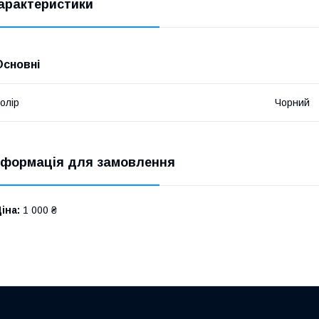
арактеристики
Основні
олір
Чорний
нформація для замовлення
іна:
1 000 ₴