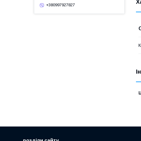
Х
+380997927827
К
І
Ц
розділи сайту