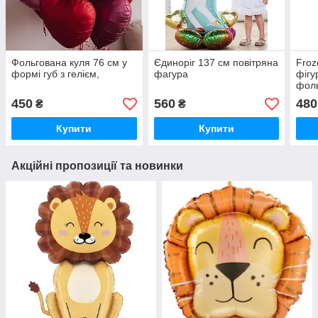
Фольгована куля 76 см у
Єдиноріг 137 см повітряна
Froz
формі губ з гелієм,
фагура
фіг
фоль
450
560
480
₴
₴
Купити
Купити
Акційні пропозиції та новинки