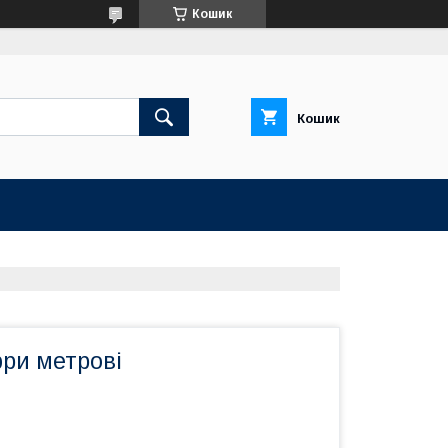
Кошик
Кошик
фри метрові