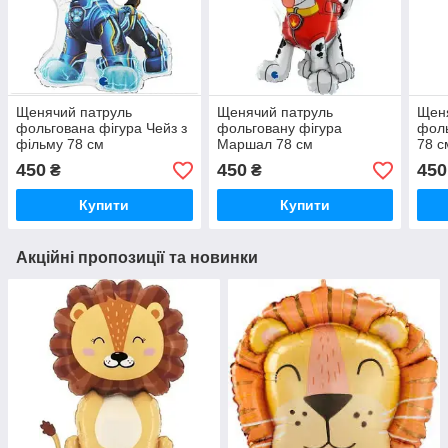
Щенячий патруль
Щенячий патруль
Щен
фольгована фігура Чейз з
фольговану фiгура
фоль
фільму 78 см
Маршал 78 см
78 с
450
450
450
₴
₴
Купити
Купити
Акційні пропозиції та новинки