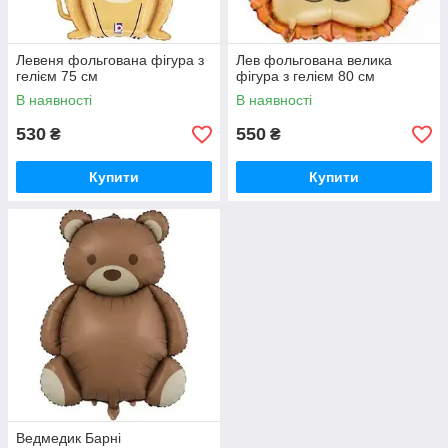
Левеня фольгована фігура з
Лев фольгована велика
гелієм 75 см
фігура з гелієм 80 см
В наявності
В наявності
530
550
₴
₴
Купити
Купити
Ведмедик Барні